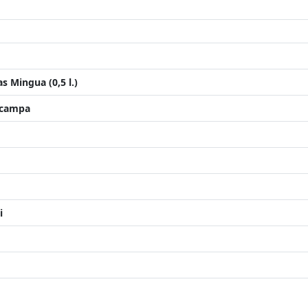
 Mingua (0,5 l.)
lacampa
i