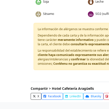
Soja
Leche
Sésamo
SO2 (sulfi
La información de alérgenos se muestra conforme 
Dependiendo de cada carta y de la información apor
tiene carácter
meramente informativo
y puede c
la carta, el cliente debe
consultarlo expresamente
La responsabilidad del establecimiento se refiere e
cliente haya comunicado expresamente sus alergi
alergias/intolerancias y
confirmar
la idoneidad de
omisiones;
ConMenu no garantiza su exactitud n
Compartir > Hotel Cafetería Aragüells
X
Facebook
LinkedIn
Bluesky