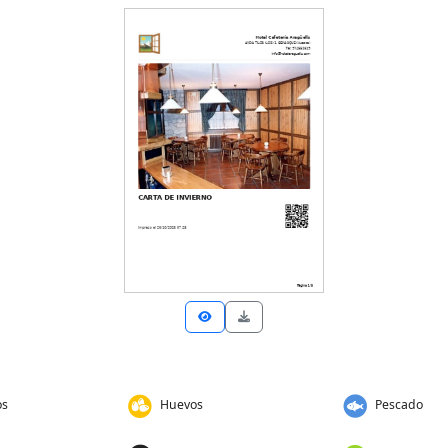
os
Huevos
Pescado