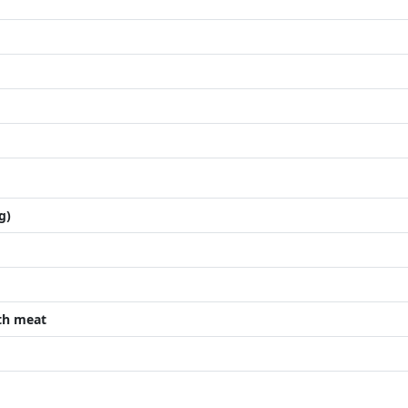
g)
th meat