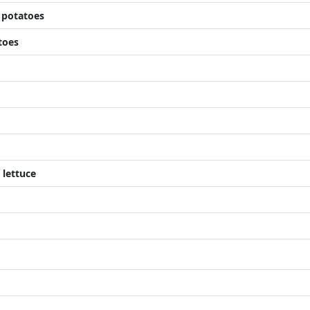
 potatoes
toes
 lettuce