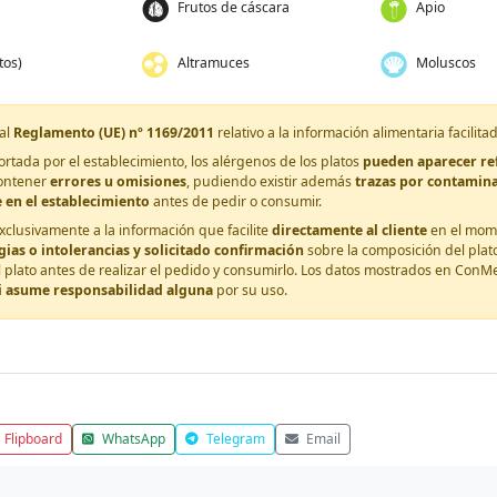
Frutos de cáscara
Apio
tos)
Altramuces
Moluscos
al
Reglamento (UE) nº 1169/2011
relativo a la información alimentaria facilita
tada por el establecimiento, los alérgenos de los platos
pueden aparecer ref
ontener
errores u omisiones
, pudiendo existir además
trazas por contamin
 en el establecimiento
antes de pedir o consumir.
xclusivamente a la información que facilite
directamente al cliente
en el mome
as o intolerancias y solicitado confirmación
sobre la composición del plato
l plato antes de realizar el pedido y consumirlo. Los datos mostrados en Con
i asume responsabilidad alguna
por su uso.
Flipboard
WhatsApp
Telegram
Email