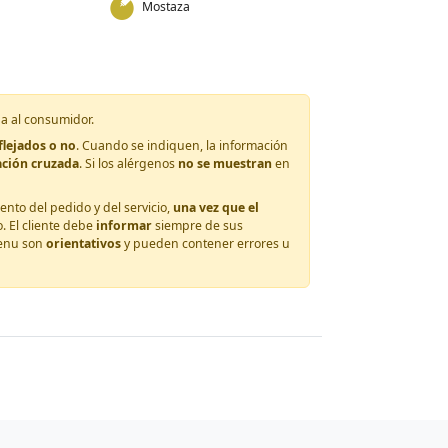
Mostaza
da al consumidor.
lejados o no
. Cuando se indiquen, la información
ación cruzada
. Si los alérgenos
no se muestran
en
nto del pedido y del servicio,
una vez que el
. El cliente debe
informar
siempre de sus
Menu son
orientativos
y pueden contener errores u