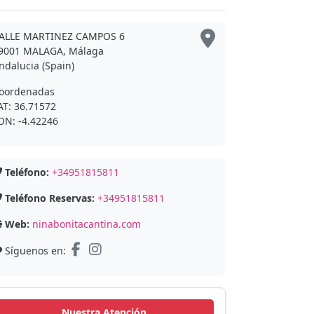
ALLE MARTINEZ CAMPOS 6
9001 MALAGA, Málaga
ndalucia (Spain)
oordenadas
AT: 36.71572
ON: -4.42246
Teléfono:
+34951815811
Teléfono Reservas:
+34951815811
Web:
ninabonitacantina.com
Síguenos en:
Nuestra Atención