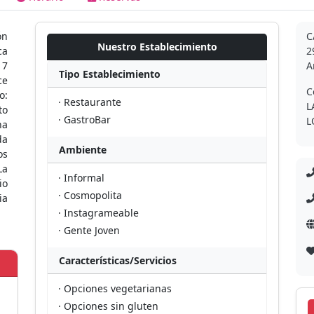
ón
C
Nuestro Establecimiento
ca
2
17
A
Tipo Establecimiento
ce
C
o:
· Restaurante
L
to
· GastroBar
L
na
da
Ambiente
os
La
· Informal
io
· Cosmopolita
ia
· Instagrameable
· Gente Joven
Características/Servicios
· Opciones vegetarianas
· Opciones sin gluten