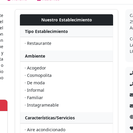
te
C
Nuestro Establecimiento
el
2
el
A
Tipo Establecimiento
ón
C
un
· Restaurante
L
ue
L
 y
Ambiente
ta
 o
· Acogedor
io
· Cosmopolita
no
· De moda
· Informal
· Familiar
· Instagrameable
Características/Servicios
· Aire acondicionado