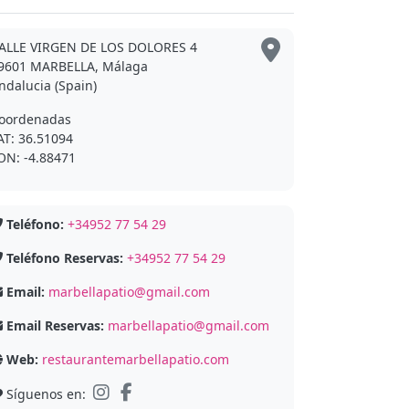
ALLE VIRGEN DE LOS DOLORES 4
9601 MARBELLA, Málaga
ndalucia (Spain)
oordenadas
AT: 36.51094
ON: -4.88471
Teléfono:
+34952 77 54 29
Teléfono Reservas:
+34952 77 54 29
Email:
marbellapatio@gmail.com
Email Reservas:
marbellapatio@gmail.com
Web:
restaurantemarbellapatio.com
Síguenos en: