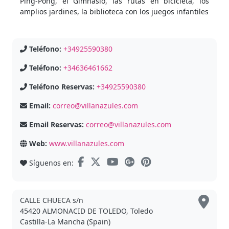
Ping-Pong, el Gimnasio, las rutas en bicicleta, los
amplios jardines, la biblioteca con los juegos infantiles
Teléfono:
+34925590380
Teléfono:
+34636461662
Teléfono Reservas:
+34925590380
Email:
correo@villanazules.com
Email Reservas:
correo@villanazules.com
Web:
www.villanazules.com
Síguenos en:
CALLE CHUECA s/n
45420 ALMONACID DE TOLEDO, Toledo
Castilla-La Mancha (Spain)