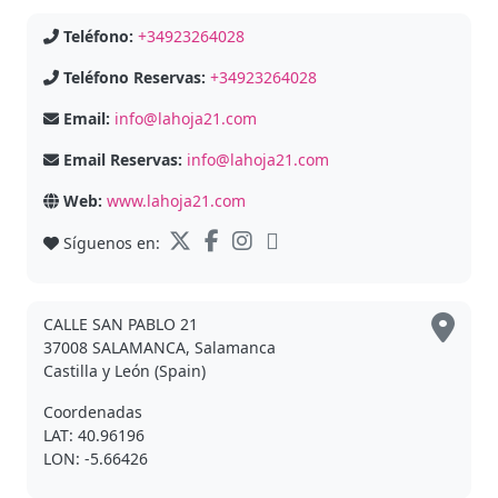
Teléfono:
+34923264028
Teléfono Reservas:
+34923264028
Email:
info@lahoja21.com
Email Reservas:
info@lahoja21.com
Web:
www.lahoja21.com
Síguenos en:
CALLE SAN PABLO 21
37008 SALAMANCA, Salamanca
Castilla y León (Spain)
Coordenadas
LAT: 40.96196
LON: -5.66426