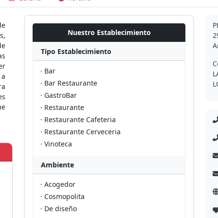
de
P
Nuestro Establecimiento
s,
2
de
A
Tipo Establecimiento
as
C
er
· Bar
L
 a
· Bar Restaurante
L
ra
· GastroBar
es
ue
· Restaurante
· Restaurante Cafeteria
· Restaurante Cerveceria
· Vinoteca
Ambiente
· Acogedor
· Cosmopolita
· De diseño