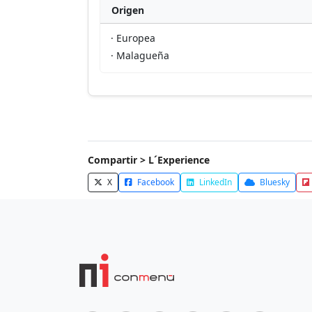
Origen
· Europea
· Malagueña
Compartir > L´Experience
X
Facebook
LinkedIn
Bluesky