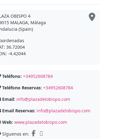
LAZA OBISPO 4
9015 MALAGA, Málaga
ndalucia (Spain)
oordenadas
AT: 36.72004
ON: -4.42044
Teléfono:
+34952608784
Teléfono Reservas:
+34952608784
Email:
info@plazadelobispo.com
Email Reservas:
info@plazadelobispo.com
Web:
www.plazadelobispo.com
Síguenos en: