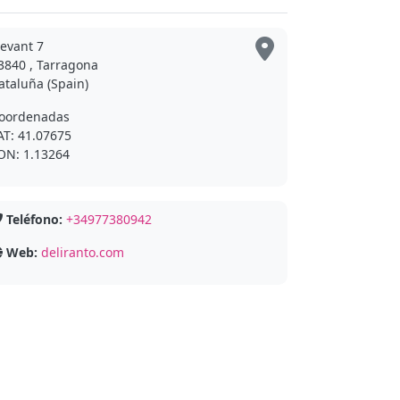
levant 7
3840 , Tarragona
ataluña (Spain)
oordenadas
AT: 41.07675
ON: 1.13264
Teléfono:
+34977380942
Web:
deliranto.com