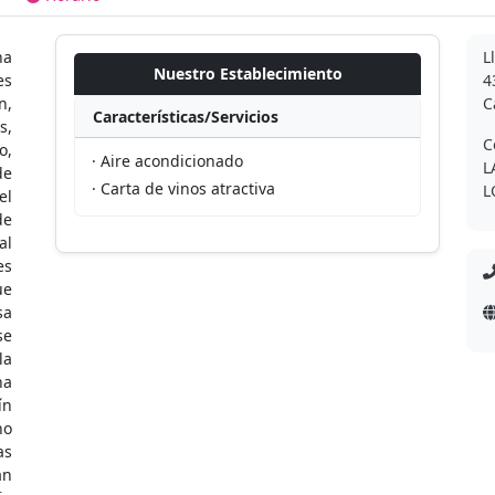
ha
L
Nuestro Establecimiento
es
4
n,
C
Características/Servicios
s,
C
o,
· Aire acondicionado
L
de
· Carta de vinos atractiva
L
el
de
al
es
ue
sa
se
la
na
ín
no
as
an