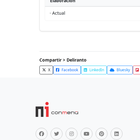
Elaboración
· Actual
Compartir > Deliranto
X
Facebook
LinkedIn
Bluesky