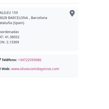
ALILEU 159
8028 BARCELONA , Barcelona
ataluña (Spain)
oordenadas
AT: 41.38052
ON: 2.13369
Teléfono:
+34722593686
Web:
www.olivoscomidayvinos.com