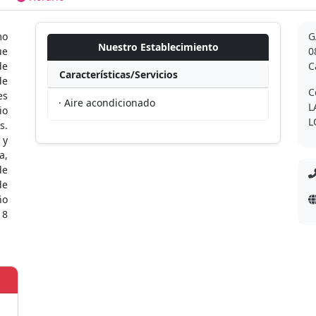
mo
G
Nuestro Establecimiento
ue
0
de
C
Características/Servicios
de
C
es
· Aire acondicionado
L
io
L
s.
 y
a,
de
de
ño
 8