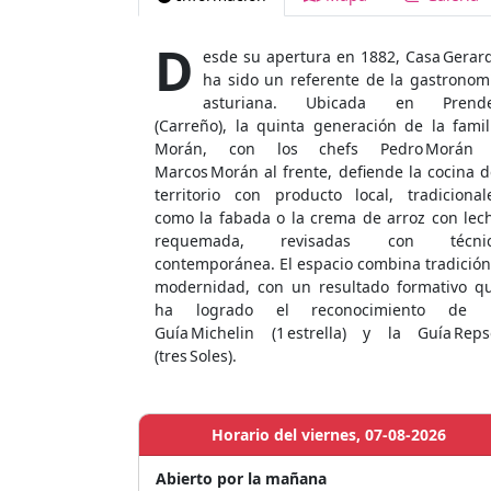
D
esde su apertura en 1882, Casa Gerar
ha sido un referente de la gastronom
asturiana. Ubicada en Prend
(Carreño), la quinta generación de la famil
Morán, con los chefs Pedro Morán
Marcos Morán al frente, defiende la cocina d
territorio con producto local, tradicional
como la fabada o la crema de arroz con lec
requemada, revisadas con técni
contemporánea. El espacio combina tradición
modernidad, con un resultado formativo q
ha logrado el reconocimiento de 
Guía Michelin (1 estrella) y la Guía Reps
(tres Soles).
Horario del viernes, 07-08-2026
Abierto por la mañana