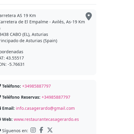
arretera AS 19 Km
Carretera de El Empalme - Avilés, As-19 Km
)
3438 CABO (EL), Asturias
rincipado de Asturias (Spain)
oordenadas
AT: 43.55517
ON: -5.76631
Teléfono:
+34985887797
Teléfono Reservas:
+34985887797
Email:
info.casagerardo@gmail.com
Web:
www.restaurantecasagerardo.es
Síguenos en: