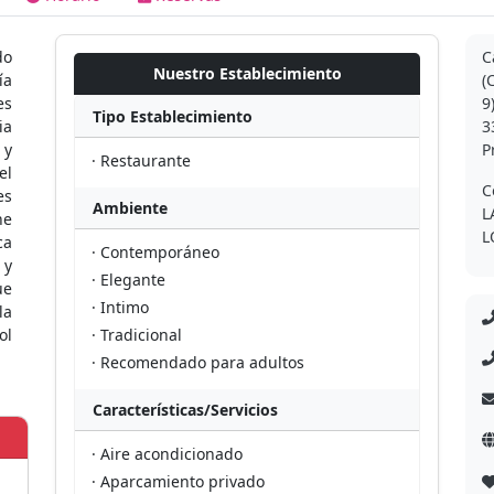
do
C
Nuestro Establecimiento
ía
(
es
9
Tipo Establecimiento
ia
3
 y
P
· Restaurante
el
C
es
Ambiente
L
he
L
ca
· Contemporáneo
 y
· Elegante
ue
· Intimo
la
ol
· Tradicional
· Recomendado para adultos
Características/Servicios
· Aire acondicionado
· Aparcamiento privado