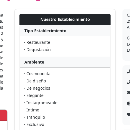
na
C
Nuestro Establecimiento
a.
2
as
A
Tipo Establecimiento
12
C
 y
· Restaurante
L
ae
· Degustación
L
se
de
Ambiente
de
es
· Cosmopolita
ma
· De diseño
de
da
· De negocios
· Elegante
· Instagrameable
· Intimo
· Tranquilo
· Exclusivo