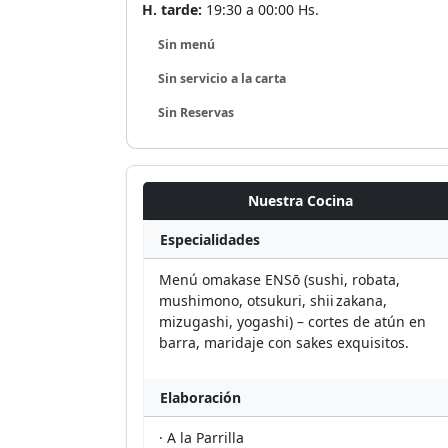
H. tarde:
19:30 a 00:00 Hs.
Sin menú
Sin servicio a la carta
Sin Reservas
Nuestra Cocina
Especialidades
Menú omakase ENSō (sushi, robata,
mushimono, otsukuri, shii zakana,
mizugashi, yogashi) – cortes de atún en
barra, maridaje con sakes exquisitos.
Elaboración
· A la Parrilla