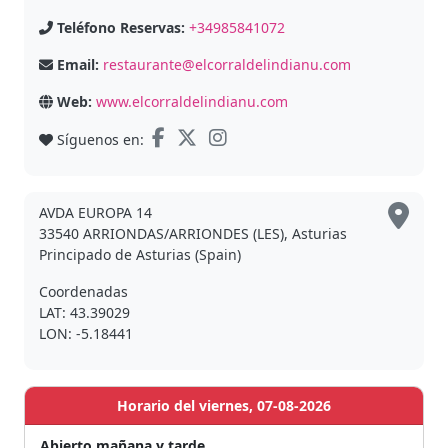
Teléfono Reservas:
+34985841072
Email:
restaurante@elcorraldelindianu.com
Web:
www.elcorraldelindianu.com
Síguenos en:
AVDA EUROPA 14
33540 ARRIONDAS/ARRIONDES (LES), Asturias
Principado de Asturias (Spain)
Coordenadas
LAT: 43.39029
LON: -5.18441
Horario del viernes, 07-08-2026
Abierto mañana y tarde