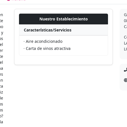
en
G
Nuestro Establecimiento
te
0
mo
C
Características/Servicios
 y
C
os
· Aire acondicionado
L
el
· Carta de vinos atractiva
L
er
te
el
na
es
un
za
iz
de
os
os
o?
la