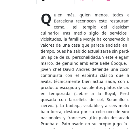
Q
uien más, quien menos, todos 
Barcelona reconocen este restauran
como... ¡el templo del clasicis
culinario! Tras medio siglo de servicios
vicisitudes, la familia Monje ha conservado l
valores de una casa que parece anclada en 
tiempo, pues ha sabido actualizarse sin perd
un ápice de su personalidad.En este elegan
marco, de genuino ambiente Belle Époque, 
joven chef David Andrés defiende una coci
continuista con el espíritu clásico que l
avala, técnicamente bien actualizada, con 
producto escogido y suculentos platos de ca
en temporada (Liebre a la Royal, Perd
guisada con farcellets de col, Solomillo 
ciervo...). La bodega, visitable y a seis metr
bajo tierra, destaca por su colección de vin
nacionales y franceses. ¿Un plato destacad
Prueba el Pato asado en su propio jugo “a 