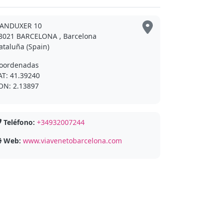
ANDUXER 10
8021 BARCELONA , Barcelona
ataluña (Spain)
oordenadas
AT: 41.39240
ON: 2.13897
Teléfono:
+34932007244
Web:
www.viavenetobarcelona.com