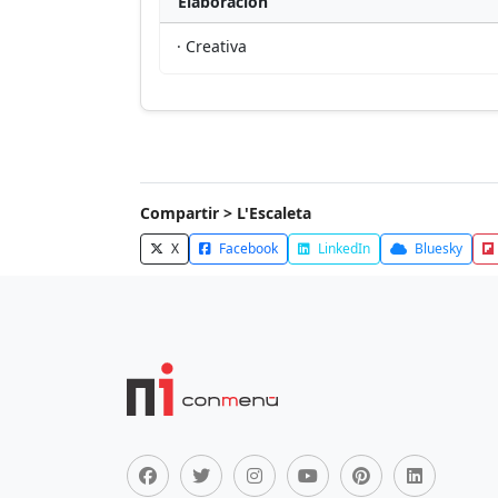
Elaboración
· Creativa
Compartir > L'Escaleta
X
Facebook
LinkedIn
Bluesky