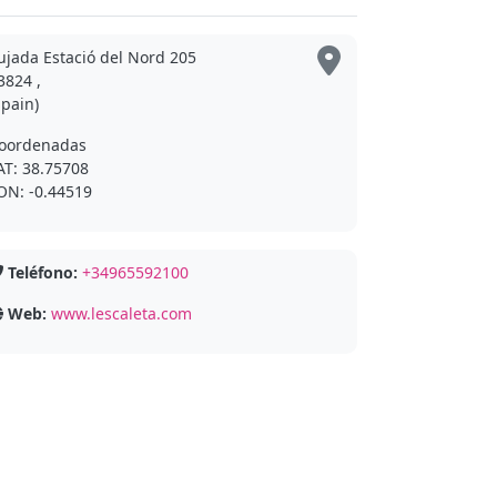
ujada Estació del Nord 205
3824 ,
Spain)
oordenadas
AT: 38.75708
ON: -0.44519
Teléfono:
+34965592100
Web:
www.lescaleta.com