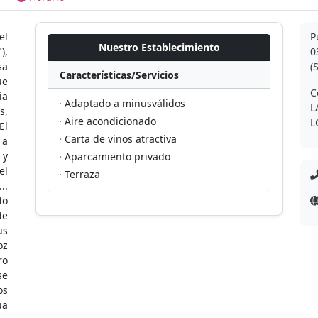
el
P
Nuestro Establecimiento
),
0
sa
(
Características/Servicios
ue
C
ia
· Adaptado a minusválidos
L
s,
· Aire acondicionado
L
El
· Carta de vinos atractiva
 a
 y
· Aparcamiento privado
el
· Terraza
..
do
de
us
oz
ro
se
os
ua