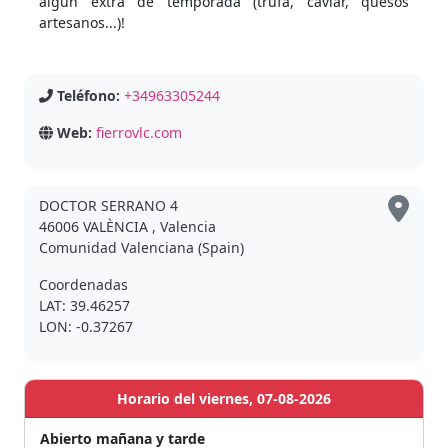
algún extra de temporada (trufa, caviar, quesos
artesanos...)!
Teléfono:
+34963305244
Web:
fierrovlc.com
DOCTOR SERRANO 4
46006 VALÈNCIA , Valencia
Comunidad Valenciana (Spain)
Coordenadas
LAT: 39.46257
LON: -0.37267
Horario del viernes, 07-08-2026
Abierto mañana y tarde