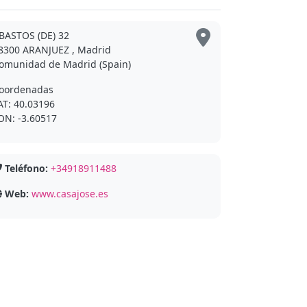
BASTOS (DE) 32
8300 ARANJUEZ , Madrid
omunidad de Madrid (Spain)
oordenadas
AT: 40.03196
ON: -3.60517
Teléfono:
+34918911488
Web:
www.casajose.es