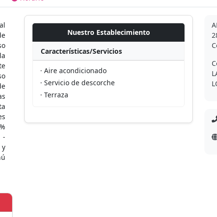
al
A
Nuestro Establecimiento
de
2
so
C
Características/Servicios
la
C
te
· Aire acondicionado
L
so
· Servicio de descorche
L
de
· Terraza
as
ta
es
0%
 -
 y
nú