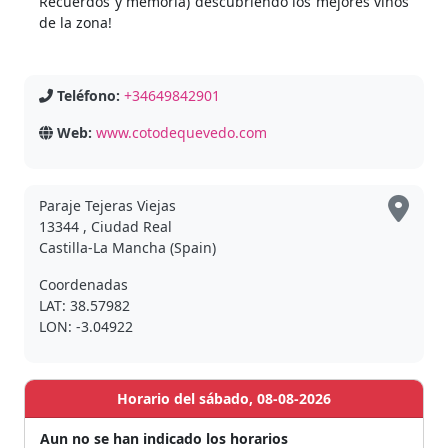
Recuerdos y memoria) descubriendo los mejores vinos
de la zona!
Teléfono:
+34649842901
Web:
www.cotodequevedo.com
Paraje Tejeras Viejas
13344 , Ciudad Real
Castilla-La Mancha (Spain)
Coordenadas
LAT: 38.57982
LON: -3.04922
Horario del sábado, 08-08-2026
Aun no se han indicado los horarios