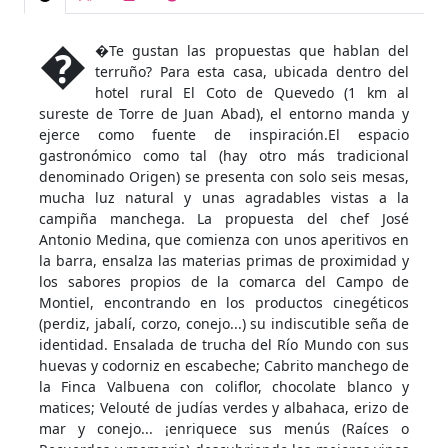
�
�Te gustan las propuestas que hablan del
terruño? Para esta casa, ubicada dentro del
hotel rural El Coto de Quevedo (1 km al
sureste de Torre de Juan Abad), el entorno manda y
ejerce como fuente de inspiración.El espacio
gastronómico como tal (hay otro más tradicional
denominado Origen) se presenta con solo seis mesas,
mucha luz natural y unas agradables vistas a la
campiña manchega. La propuesta del chef José
Antonio Medina, que comienza con unos aperitivos en
la barra, ensalza las materias primas de proximidad y
los sabores propios de la comarca del Campo de
Montiel, encontrando en los productos cinegéticos
(perdiz, jabalí, corzo, conejo...) su indiscutible seña de
identidad. Ensalada de trucha del Río Mundo con sus
huevas y codorniz en escabeche; Cabrito manchego de
la Finca Valbuena con coliflor, chocolate blanco y
matices; Velouté de judías verdes y albahaca, erizo de
mar y conejo... ¡enriquece sus menús (Raíces o