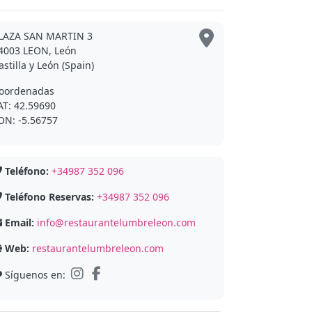
LAZA SAN MARTIN 3
4003 LEON, León
astilla y León (Spain)
oordenadas
AT: 42.59690
ON: -5.56757
Teléfono:
+34987 352 096
Teléfono Reservas:
+34987 352 096
Email:
info@restaurantelumbreleon.com
Web:
restaurantelumbreleon.com
Síguenos en: