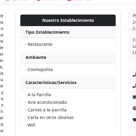
te
P
Nuestro Establecimiento
ia
2
ro
C
Tipo Establecimiento
na
C
te
· Restaurante
L
de
L
as
Ambiente
ar
a,
· Cosmopolita
na
tu
Características/Servicios
te
 y
· A la Parrilla
ra
· Aire acondicionado
 o
· Carnes a la parrilla
En
· Carta en otros idiomas
al
za
· Wifi
na