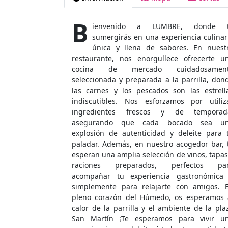
B
ienvenido a LUMBRE, donde 
sumergirás en una experiencia culinar
única y llena de sabores. En nuest
restaurante, nos enorgullece ofrecerte u
cocina de mercado cuidadosamen
seleccionada y preparada a la parrilla, don
las carnes y los pescados son las estrell
indiscutibles. Nos esforzamos por utiliz
ingredientes frescos y de temporad
asegurando que cada bocado sea u
explosión de autenticidad y deleite para 
paladar. Además, en nuestro acogedor bar, 
esperan una amplia selección de vinos, tapas
raciones preparados, perfectos pa
acompañar tu experiencia gastronómica
simplemente para relajarte con amigos. 
pleno corazón del Húmedo, os esperamos 
calor de la parrilla y el ambiente de la pla
San Martín ¡Te esperamos para vivir u