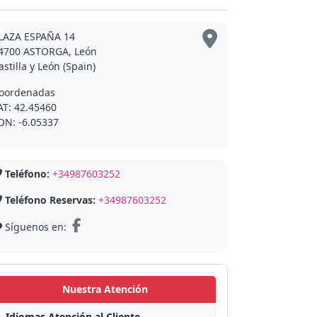
LAZA ESPAÑA 14
4700 ASTORGA, León
astilla y León (Spain)
oordenadas
AT: 42.45460
ON: -6.05337
Teléfono:
+34987603252
Teléfono Reservas:
+34987603252
Síguenos en:
Nuestra Atención
Idiomas Atención al Cliente