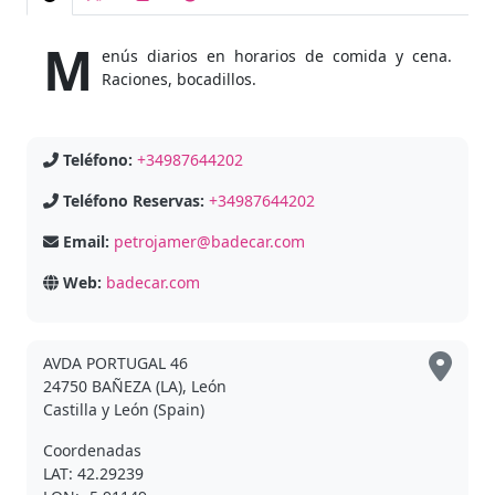
M
enús diarios en horarios de comida y cena.
Raciones, bocadillos.
Teléfono:
+34987644202
Teléfono Reservas:
+34987644202
Email:
petrojamer@badecar.com
Web:
badecar.com
AVDA PORTUGAL 46
24750 BAÑEZA (LA), León
Castilla y León (Spain)
Coordenadas
LAT: 42.29239