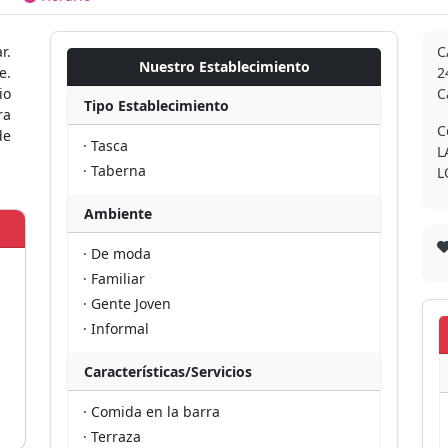
r.
C
Nuestro Establecimiento
e.
2
io
C
Tipo Establecimiento
ra
C
de
· Tasca
L
· Taberna
L
Ambiente
· De moda
· Familiar
· Gente Joven
· Informal
Características/Servicios
· Comida en la barra
· Terraza