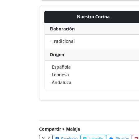
Nuestra Cocina
Elaboración
· Tradicional
Origen
· Española
· Leonesa
· Andaluza
Compartir > Malaje
X
Facebook
LinkedIn
Bluesky