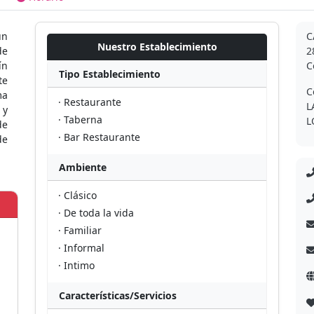
un
C
Nuestro Establecimiento
de
2
ín
C
Tipo Establecimiento
te
C
ma
· Restaurante
L
 y
· Taberna
L
de
· Bar Restaurante
de
Ambiente
· Clásico
· De toda la vida
· Familiar
· Informal
· Intimo
Características/Servicios