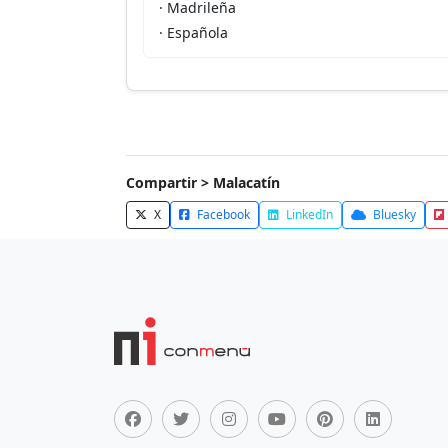
· Madrileña
· Española
Compartir > Malacatín
X
Facebook
LinkedIn
Bluesky