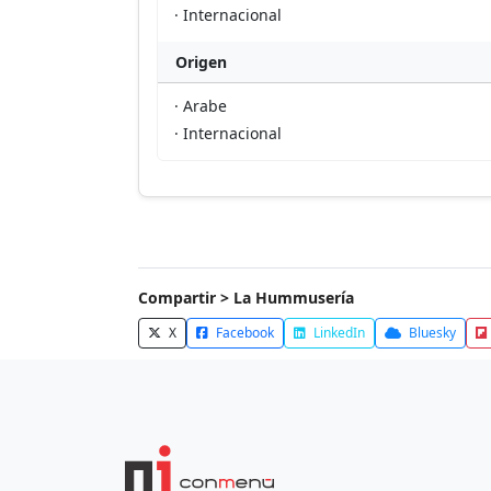
· Internacional
Origen
· Arabe
· Internacional
Compartir > La Hummusería
X
Facebook
LinkedIn
Bluesky