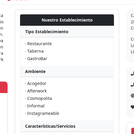
ca
C
Nuestro Establecimiento
io
2
en
C
Tipo Establecimiento
n.
C
ea
· Restaurante
L
en
· Taberna
L
ra
· GastroBar
rk
Ambiente
· Acogedor
· Afterwork
· Cosmopolita
· Informal
· Instagrameable
Características/Servicios